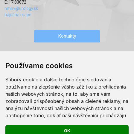
E: 17.83072
nmnv@urology.sk
nájsť na mape
Kontakty
Používame cookies
c) 2019 - MUDr. Roman Sokol, MPH - Privátna urologická
ambulancia.
Súbory cookie a ďalšie technológie sledovania
webdesign:
Tomáš Levčík
pre
RSbros
.
používame na zlepšenie vášho zážitku z prehliadania
našich webových stránok, na to, aby sme vám
Informačná povinnosť -
Ochrana osobných údajov v podmienkach
prevádzkovateľa.
zobrazovali prispôsobený obsah a cielené reklamy, na
Používame cookies -
nastavenie cookies.
analýzu návštevnosti našich webových stránok a na
pochopenie toho, odkiaľ naši návštevníci prichádzajú.
Skopírovaním textu alebo časti textu z akejkoľvek stránky tohto
webu a jeho umiestnením na iný web porušíte práva MUDr.
OK
Romana Sokola, MPH ako aj práva ďalších osôb zúčastnených na