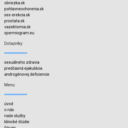
obriezka.sk
pohlavneochorenia.sk
sex-erekcia.sk
prostata.sk
vazektomia.sk
spermiogram.eu
Dotazníky:
sexuálneho zdravia
predčasná ejakulácia
androgénovej deficiencie
Menu:
úvod
o nás
naše služby
klinické štúdie
fórum