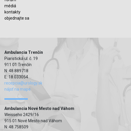
médiá
kontakty
objednajte sa
Ambulancia Trenčín
Piaristická ul. č. 19
911 01 Trenčín
N: 48.889718
E: 18.033054
recepcia@urology.sk
nájsť na mape
Ambulancia Nové Mesto nad Váhom
Weisseho 2429/16
915 01 Nové Mesto nad Váhom
N: 48.758509