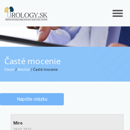
Časté mocenie
Fórum
/
Mechúr
/ Časté mocenie
Napíšte otázku
Miro
29.07.2023