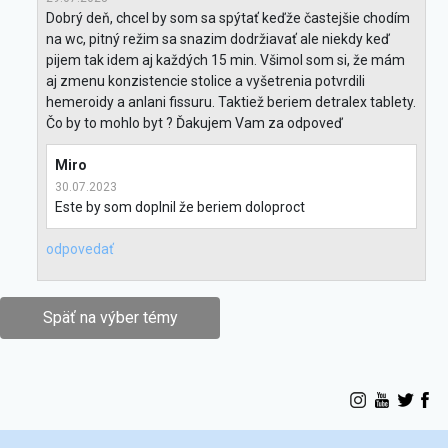
Dobrý deň, chcel by som sa spýtať keďže častejšie chodím
na wc, pitný režim sa snazim dodržiavať ale niekdy keď
pijem tak idem aj každých 15 min. Všimol som si, že mám
aj zmenu konzistencie stolice a vyšetrenia potvrdili
hemeroidy a anlani fissuru. Taktiež beriem detralex tablety.
Čo by to mohlo byt ? Ďakujem Vam za odpoveď
Miro
30.07.2023
Este by som doplnil že beriem doloproct
odpovedať
Späť na výber témy