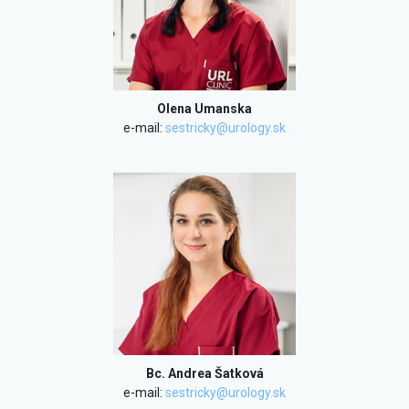
Olena Umanska
e-mail:
sestricky@urology.sk
Bc. Andrea Šatková
e-mail:
sestricky@urology.sk