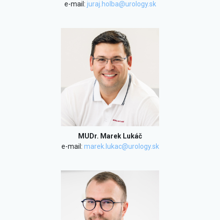
e-mail:
juraj.holba@urology.sk
MUDr. Marek Lukáč
e-mail:
marek.lukac@urology.sk