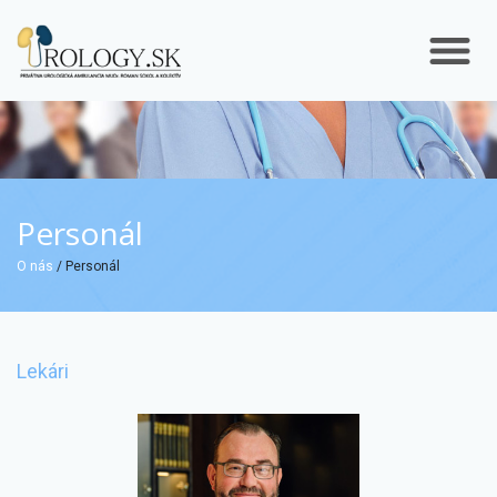
Personál
O nás
/ Personál
Lekári