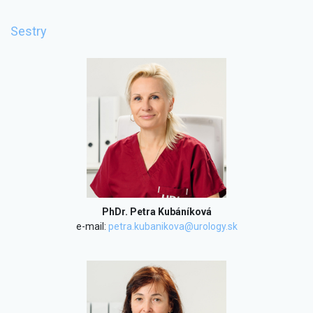
Sestry
PhDr. Petra Kubáníková
e-mail:
petra.kubanikova@urology.sk