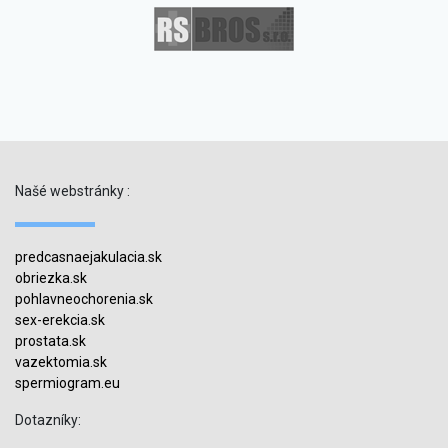
Našé webstránky :
predcasnaejakulacia.sk
obriezka.sk
pohlavneochorenia.sk
sex-erekcia.sk
prostata.sk
vazektomia.sk
spermiogram.eu
Dotazníky: