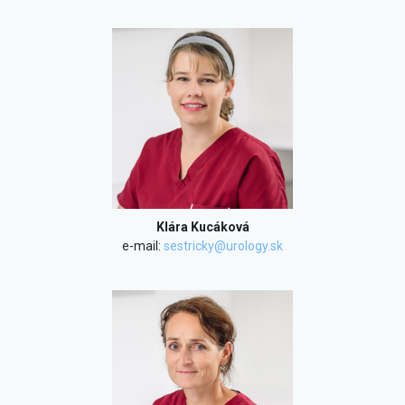
Klára Kucáková
e-mail:
sestricky@urology.sk