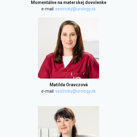
Momentálne na materskej dovolenke
e-mail:
sestricky@urology.sk
Matilda Oravczová
e-mail:
sestricky@urology.sk