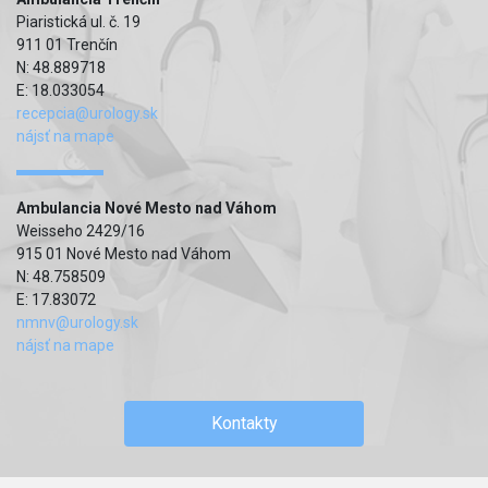
Piaristická ul. č. 19
911 01 Trenčín
N: 48.889718
E: 18.033054
recepcia@urology.sk
nájsť na mape
Ambulancia Nové Mesto nad Váhom
Weisseho 2429/16
915 01 Nové Mesto nad Váhom
N: 48.758509
E: 17.83072
nmnv@urology.sk
nájsť na mape
Kontakty