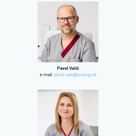
Pavel Vališ
e-mail:
pavel.valis@urology.sk