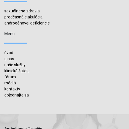
sexuálneho zdravia
predčasná ejakulácia
androgénovej deficiencie
Menu:
úvod
o nás
naše služby
klinické štúdie
fórum
médiá
kontakty
objednajte sa
Ambulancia Trenčín