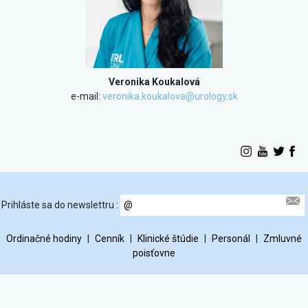
Veronika Koukalová
e-mail:
veronika.koukalova@urology.sk
Prihláste sa do newslettru :
Ordinačné hodiny
|
Cenník
|
Klinické štúdie
|
Personál
|
Zmluvné
poisťovne