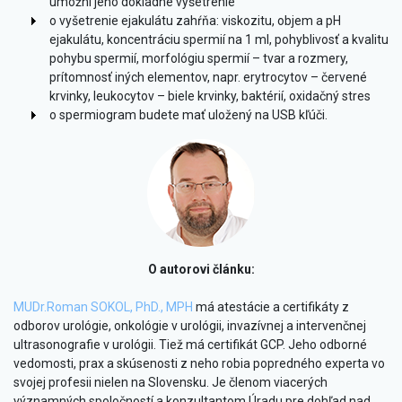
umožní jeho dôkladné vyšetrenie
o vyšetrenie ejakulátu zahŕňa: viskozitu, objem a pH
ejakulátu, koncentráciu spermií na 1 ml, pohyblivosť a kvalitu
pohybu spermií, morfológiu spermií – tvar a rozmery,
prítomnosť iných elementov, napr. erytrocytov – červené
krvinky, leukocytov – biele krvinky, baktérií, oxidačný stres
o spermiogram budete mať uložený na USB kľúči.
O autorovi článku:
MUDr.Roman SOKOL, PhD., MPH
má atestácie a certifikáty z
odborov urológie, onkológie v urológii, invazívnej a intervenčnej
ultrasonografie v urológii. Tiež má certifikát GCP. Jeho odborné
vedomosti, prax a skúsenosti z neho robia popredného experta vo
svojej profesii nielen na Slovensku. Je členom viacerých
významných spoločností a konzultantom Úradu pre dohľad nad