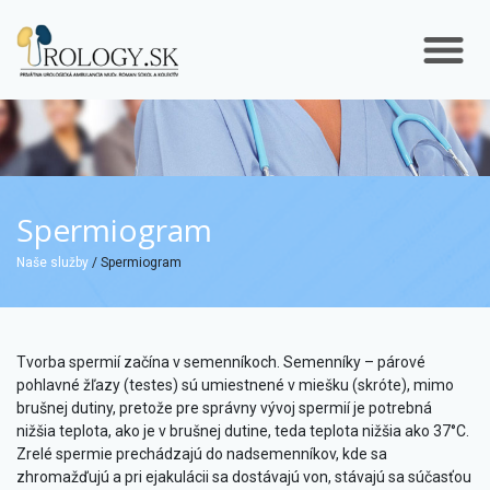
Spermiogram
Naše služby
/ Spermiogram
Tvorba spermií začína v semenníkoch. Semenníky – párové
pohlavné žľazy (testes) sú umiestnené v miešku (skróte), mimo
brušnej dutiny, pretože pre správny vývoj spermií je potrebná
nižšia teplota, ako je v brušnej dutine, teda teplota nižšia ako 37°C.
Zrelé spermie prechádzajú do nadsemenníkov, kde sa
zhromažďujú a pri ejakulácii sa dostávajú von, stávajú sa súčasťou