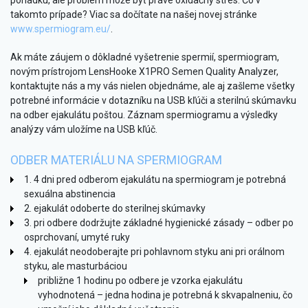
takomto prípade? Viac sa dočítate na našej novej stránke
www.spermiogram.eu/
.
Ak máte záujem o dôkladné vyšetrenie spermií, spermiogram,
novým prístrojom LensHooke X1PRO Semen Quality Analyzer,
kontaktujte nás a my vás nielen objednáme, ale aj zašleme všetky
potrebné informácie v dotazníku na USB kľúči a sterilnú skúmavku
na odber ejakulátu poštou. Záznam spermiogramu a výsledky
analýzy vám uložíme na USB kľúč.
ODBER MATERIÁLU NA SPERMIOGRAM
1. 4 dni pred odberom ejakulátu na spermiogram je potrebná
sexuálna abstinencia
2. ejakulát odoberte do sterilnej skúmavky
3. pri odbere dodržujte základné hygienické zásady – odber po
osprchovaní, umyté ruky
4. ejakulát neodoberajte pri pohlavnom styku ani pri orálnom
styku, ale masturbáciou
približne 1 hodinu po odbere je vzorka ejakulátu
vyhodnotená – jedna hodina je potrebná k skvapalneniu, čo