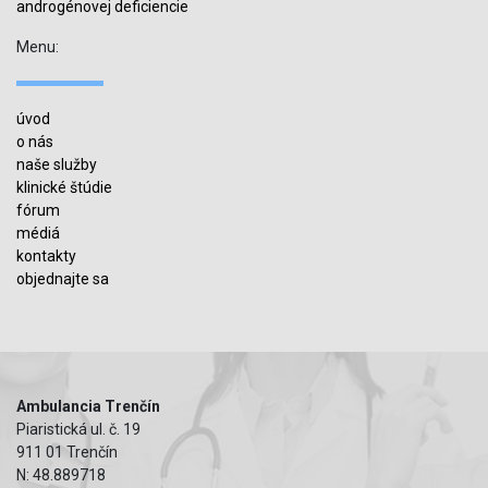
androgénovej deficiencie
Menu:
úvod
o nás
naše služby
klinické štúdie
fórum
médiá
kontakty
objednajte sa
Ambulancia Trenčín
Piaristická ul. č. 19
911 01 Trenčín
N: 48.889718