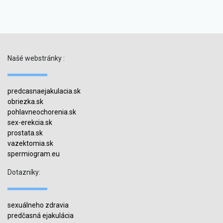
Našé webstránky :
predcasnaejakulacia.sk
obriezka.sk
pohlavneochorenia.sk
sex-erekcia.sk
prostata.sk
vazektomia.sk
spermiogram.eu
Dotazníky:
sexuálneho zdravia
predčasná ejakulácia