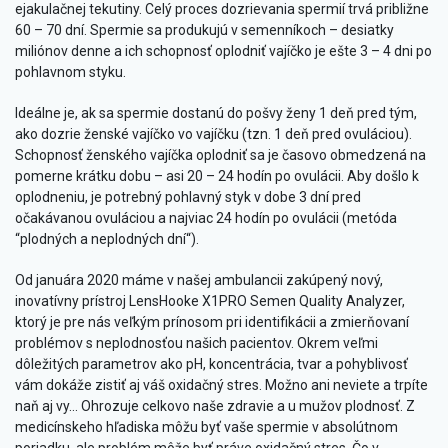
ejakulačnej tekutiny. Celý proces dozrievania spermií trvá približne
60 – 70 dní. Spermie sa produkujú v semenníkoch – desiatky
miliónov denne a ich schopnosť oplodniť vajíčko je ešte 3 – 4 dni po
pohlavnom styku.
Ideálne je, ak sa spermie dostanú do pošvy ženy 1 deň pred tým,
ako dozrie ženské vajíčko vo vajíčku (tzn. 1 deň pred ovuláciou).
Schopnosť ženského vajíčka oplodniť sa je časovo obmedzená na
pomerne krátku dobu – asi 20 – 24 hodín po ovulácii. Aby došlo k
oplodneniu, je potrebný pohlavný styk v dobe 3 dní pred
očakávanou ovuláciou a najviac 24 hodín po ovulácii (metóda
“plodných a neplodných dní“).
Od januára 2020 máme v našej ambulancii zakúpený nový,
inovatívny prístroj LensHooke X1PRO Semen Quality Analyzer,
ktorý je pre nás veľkým prínosom pri identifikácii a zmierňovaní
problémov s neplodnosťou našich pacientov. Okrem veľmi
dôležitých parametrov ako pH, koncentrácia, tvar a pohyblivosť
vám dokáže zistiť aj váš oxidačný stres. Možno ani neviete a trpíte
naň aj vy... Ohrozuje celkovo naše zdravie a u mužov plodnosť. Z
medicínskeho hľadiska môžu byť vaše spermie v absolútnom
poriadku, ale problém môže byť práve oxidačný stres. Čo v