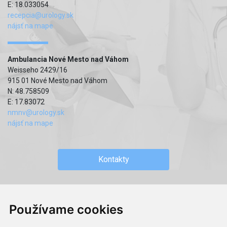
E: 18.033054
recepcia@urology.sk
nájsť na mape
Ambulancia Nové Mesto nad Váhom
Weisseho 2429/16
915 01 Nové Mesto nad Váhom
N: 48.758509
E: 17.83072
nmnv@urology.sk
nájsť na mape
Kontakty
Používame cookies
c) 2019 - MUDr. Roman Sokol, MPH - Privátna urologická
ambulancia.