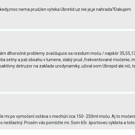
edy,moc nema prud,len vyteka.Ubretid uz nie je,je nahrada?Dakujem
mám dlhoročné problemy zvačšujuce sa rezidum moču / najskôr 35,55,13
utia setny a pat.obsahu v lumene, slabý prud ,frekventované močenie, 
ktívny detruzor na zaklade urodynamiky, užival som Ubrepid ale nič, te
ále mi po vymočení ostáva v mechúri cca 150- 250ml moču. Aj to močenie 
nešťastný. Prosím vás pomôžte mi. Som 65r. športovec cyklista a toto m