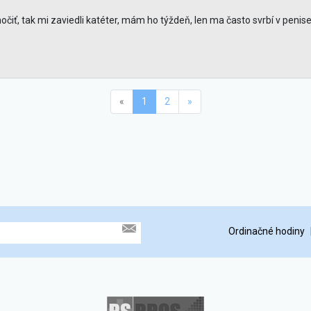
iť, tak mi zaviedli katéter, mám ho týždeň, len ma často svrbí v penise,
«
1
2
»
Ordinačné hodiny