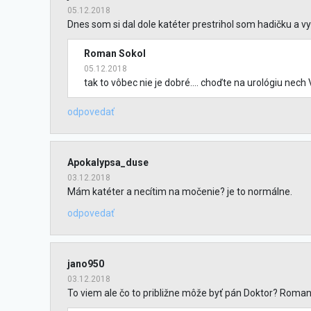
05.12.2018
Dnes som si dal dole katéter prestrihol som hadičku a v
Roman Sokol
05.12.2018
tak to vôbec nie je dobré.... choďte na urológiu ne
odpovedať
Apokalypsa_duse
03.12.2018
Mám katéter a necítim na močenie? je to normálne.
odpovedať
jano950
03.12.2018
To viem ale čo to približne môže byť pán Doktor? Roman