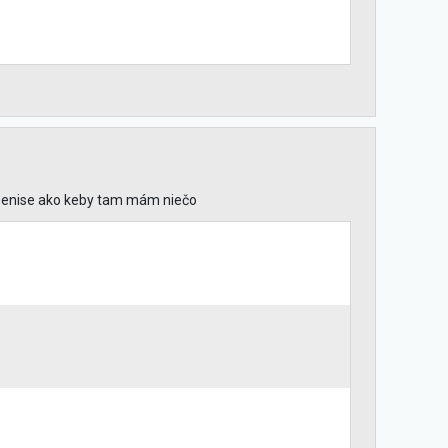
v penise ako keby tam mám niečo