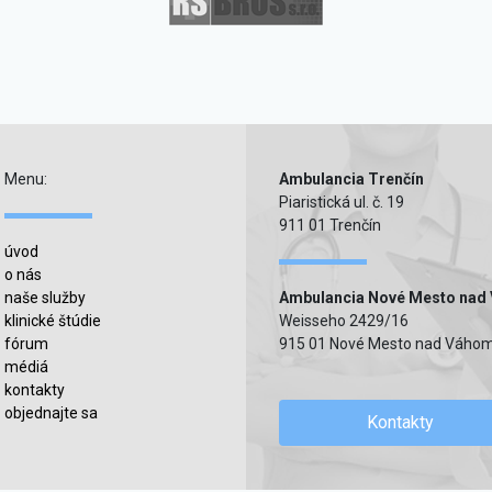
Menu:
Ambulancia Trenčín
Piaristická ul. č. 19
911 01 Trenčín
úvod
o nás
naše služby
Ambulancia Nové Mesto nad
klinické štúdie
Weisseho 2429/16
fórum
915 01 Nové Mesto nad Váho
médiá
kontakty
objednajte sa
Kontakty