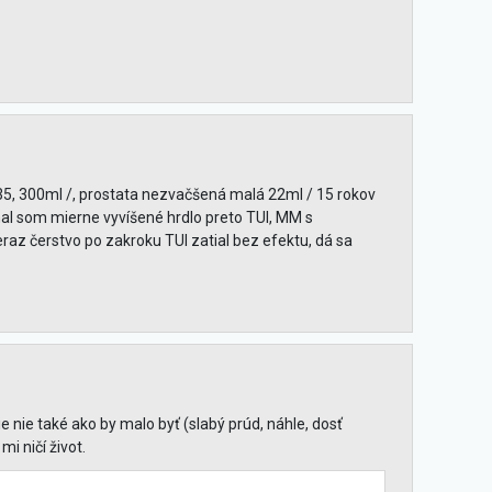
5, 300ml /, prostata nezvačšená malá 22ml / 15 rokov
mal som mierne vyvíšené hrdlo preto TUI, MM s
raz čerstvo po zakroku TUI zatial bez efektu, dá sa
nie také ako by malo byť (slabý prúd, náhle, dosť
i ničí život.