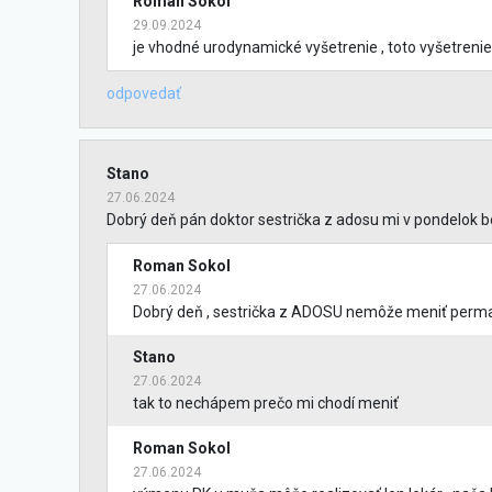
Roman Sokol
29.09.2024
je vhodné urodynamické vyšetrenie , toto vyšetrenie
odpovedať
Stano
27.06.2024
Dobrý deň pán doktor sestrička z adosu mi v pondelok b
Roman Sokol
27.06.2024
Dobrý deň , sestrička z ADOSU nemôže meniť perman
Stano
27.06.2024
tak to nechápem prečo mi chodí meniť
Roman Sokol
27.06.2024