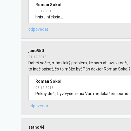
Roman Sokol
03.12.2018
hnis , infekcia....
odpovedať
jano950
01.12.2018
Dobrý večer, mám taký problém, že som objavil v moči, 
to inač opísať, čo to môže byť Pán doktor Roman Sokol
Roman Sokol
03.12.2018
Pekný deň , byz vyšetrenia Vám nedokážem pomôcť
odpovedať
stano44