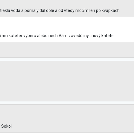
ytiekla voda a pomaly dal dole a od vtedy močím len po kvapkách
ch Vám katéter vyberú alebo nech Vám zavedú iný , nový katéter
 Sokol