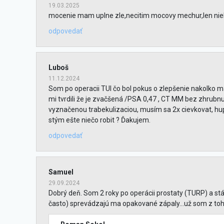
19.03.2025
mocenie mam uplne zle,necitim mocovy mechur,len niek
odpovedať
Luboš
11.12.2024
Som po operacii TUI čo bol pokus o zlepšenie nakolko 
mi tvrdili že je zvačšená /PSA 0,47 , CT MM bez zhrubn
vyznačenou trabekulizaciou, musím sa 2x cievkovat, hupa
stým ešte niečo robit ? Ďakujem.
odpovedať
Samuel
29.09.2024
Dobrý deň. Som 2 roky po operácii prostaty (TURP) a st
často) sprevádzajú ma opakované zápaly...už som z toho 