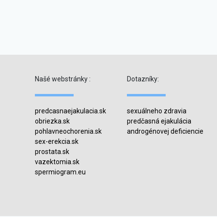
Našé webstránky :
Dotazníky:
predcasnaejakulacia.sk
sexuálneho zdravia
obriezka.sk
predčasná ejakulácia
pohlavneochorenia.sk
androgénovej deficiencie
sex-erekcia.sk
prostata.sk
vazektomia.sk
spermiogram.eu