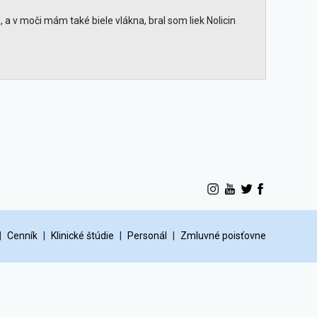
 a v moči mám také biele vlákna, bral som liek Nolicin
|
Cenník
|
Klinické štúdie
|
Personál
|
Zmluvné poisťovne