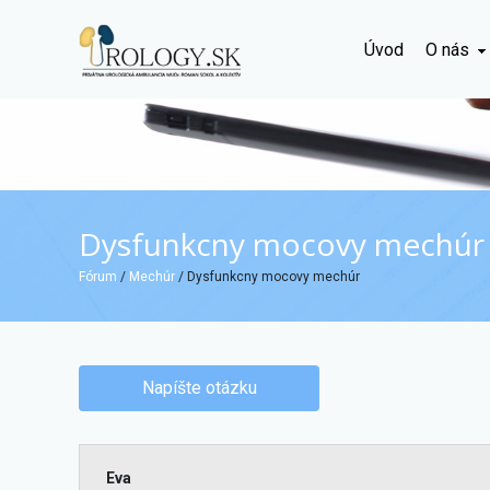
Úvod
O nás
Dysfunkcny mocovy mechúr
Fórum
/
Mechúr
/ Dysfunkcny mocovy mechúr
Napíšte otázku
Eva