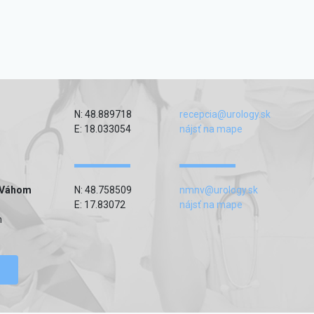
N: 48.889718
recepcia@urology.sk
E: 18.033054
nájsť na mape
 Váhom
N: 48.758509
nmnv@urology.sk
E: 17.83072
nájsť na mape
m