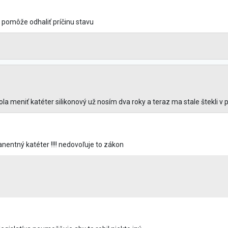
 pomôže odhaliť príčinu stavu
ola meniť katéter silikonový už nosím dva roky a teraz ma stale štekli 
entný katéter !!!! nedovoľuje to zákon