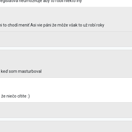
egislatíva neumožňuje aby to robil niekto iný
 to chodí meniť Asi vie páni že môže však to už robí roky
e keď som masturboval
e niečo cítite :)