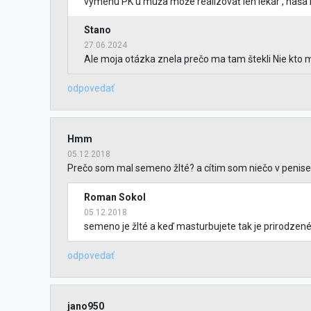
výmenu PK u muža môže realizovať len lekár , naša l
Stano
27.06.2024
Ale moja otázka znela prečo ma tam štekli Nie kto mi
odpovedať
Hmm
05.12.2018
Prečo som mal semeno žlté? a cítim som niečo v penis
Roman Sokol
05.12.2018
semeno je žlté a keď masturbujete tak je prirodzené ž
odpovedať
jano950